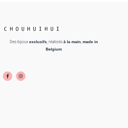
Des bijoux
exclusifs
, réalisés
à la main
,
made in
Belgium
F
I
a
n
c
s
e
t
b
a
o
g
o
r
k
a
-
m
f