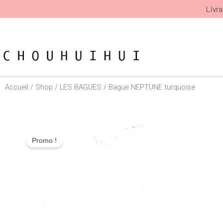
Aller
Livra
au
contenu
Accueil
/
Shop
/
LES BAGUES
/ Bague NEPTUNE turquoise
Promo !