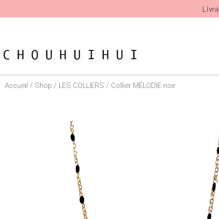
Aller
Livra
au
contenu
Accueil
/
Shop
/
LES COLLIERS
/ Collier MÉLODIE noir