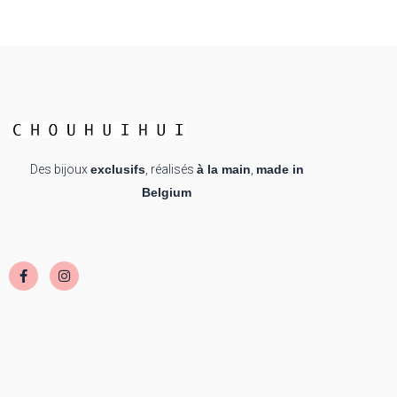
Des bijoux
exclusifs
, réalisés
à la main
,
made in
Belgium
F
I
a
n
c
s
e
t
b
a
o
g
o
r
k
a
-
m
f