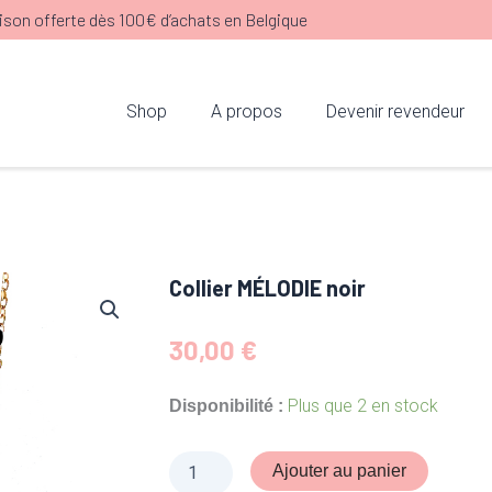
ison offerte dès 100€ d’achats en Belgique
Shop
A propos
Devenir revendeur
Collier MÉLODIE noir
30,00
€
quantité
Plus que 2 en stock
Disponibilité :
de
Collier
MÉLODIE
Ajouter au panier
noir