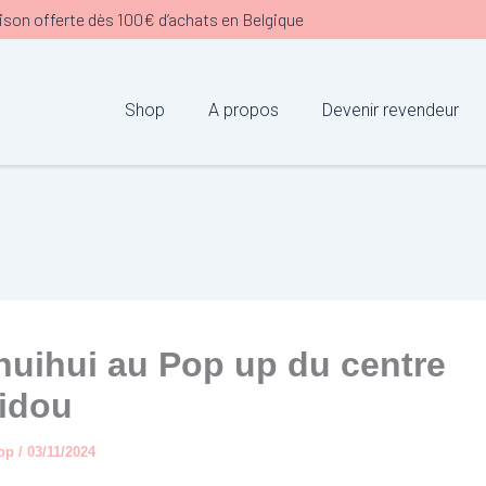
ison offerte dès 100€ d’achats en Belgique
Shop
A propos
Devenir revendeur
uihui au Pop up du centre
idou
oop
/
03/11/2024