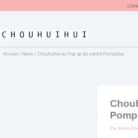
Aller
Livra
au
contenu
Accueil
/
News
/ Chouhuihui au Pop up du centre Pompidou
Chouh
Pomp
Par
Alexia St