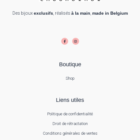
Des bijoux
exclusifs
, réalisés
à la main
,
made in Belgium
F
I
a
n
c
s
e
t
b
a
o
g
o
r
k
a
-
m
f
Boutique
Shop
Liens utiles
Politique de confidentialité
Droit de rétractation
Conditions générales de ventes