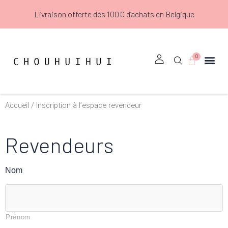
Aller
Livraison offerte dès 100€ d’achats en Belgique
au
contenu
0
Panier
Accueil
/ Inscription à l’espace revendeur
Revendeurs
Nom
Prénom