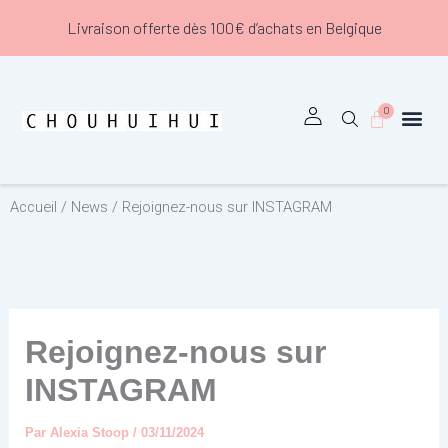
Aller
Livraison offerte dès 100€ d’achats en Belgique
au
contenu
0
Panier
Accueil
/
News
/ Rejoignez-nous sur INSTAGRAM
Rejoignez-nous sur
INSTAGRAM
Par
Alexia Stoop
/
03/11/2024