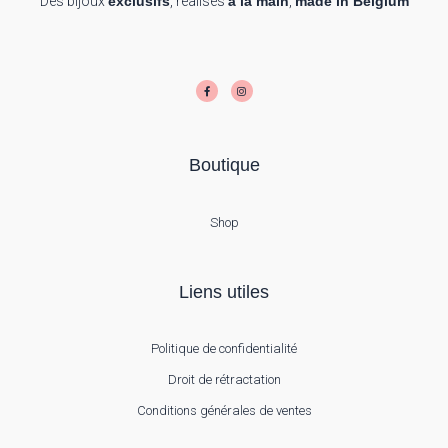
Des bijoux
exclusifs
, réalisés
à la main
,
made in Belgium
F
I
a
n
c
s
e
t
b
a
o
g
o
r
k
a
-
m
f
Boutique
Shop
Liens utiles
Politique de confidentialité
Droit de rétractation
Conditions générales de ventes