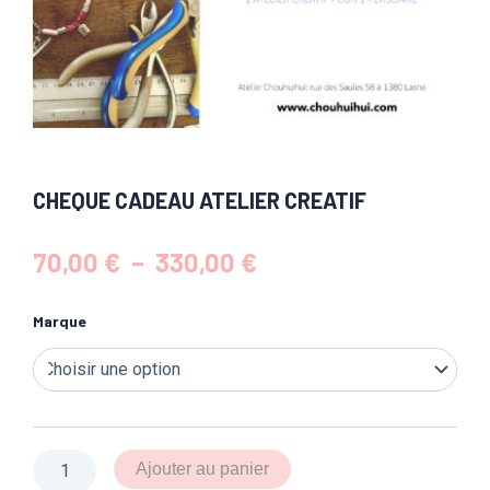
CHEQUE CADEAU ATELIER CREATIF
Plage
70,00
€
–
330,00
€
de
prix :
quantité
Marque
de
70,00 €
CHEQUE
à
CADEAU
330,00 €
ATELIER
CREATIF
Ajouter au panier