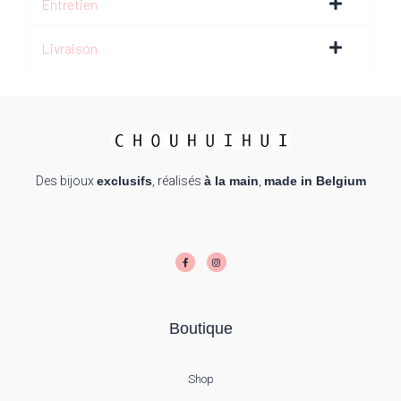
Entretien
Livraison
Des bijoux
exclusifs
, réalisés
à la main
,
made in Belgium
F
I
a
n
c
s
e
t
b
a
o
g
o
r
k
a
-
m
f
Boutique
Shop