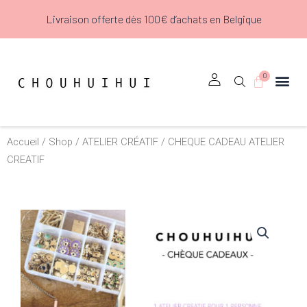
Aller
Livraison offerte dès 100€ d’achats en Belgique
au
contenu
0
Panier
Accueil
/
Shop
/
ATELIER CRÉATIF
/ CHEQUE CADEAU ATELIER
CREATIF