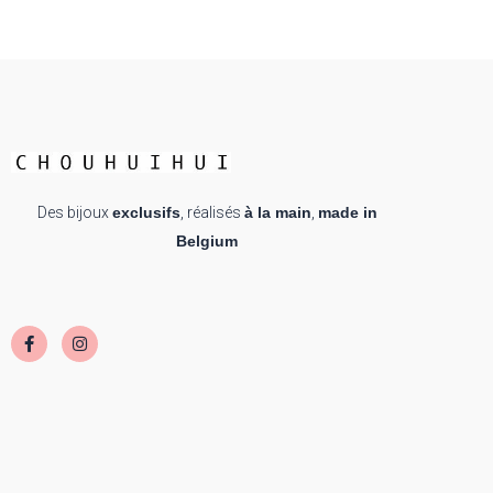
Des bijoux
exclusifs
, réalisés
à la main
,
made in
Belgium
F
I
a
n
c
s
e
t
b
a
o
g
o
r
k
a
-
m
f