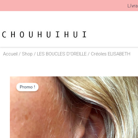
Aller
Livra
au
contenu
Accueil
/
Shop
/
LES BOUCLES D'OREILLE
/ Créoles ELISABETH
Promo !