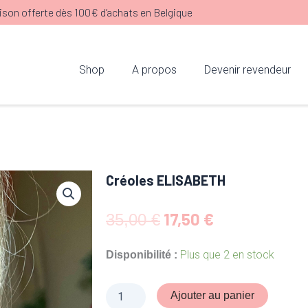
ison offerte dès 100€ d’achats en Belgique
Shop
A propos
Devenir revendeur
Créoles ELISABETH
Le
Le
17,50
€
35,00
€
prix
prix
initial
actuel
quantité
Plus que 2 en stock
Disponibilité :
de
était :
est :
Créoles
35,00 €.
17,50 €.
ELISABETH
Ajouter au panier