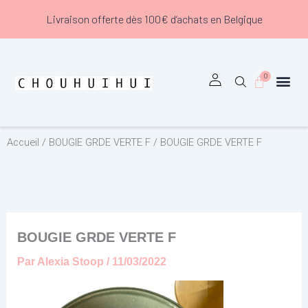
Aller
Livraison offerte dès 100€ d’achats en Belgique
au
contenu
0
Panier
Accueil
/
BOUGIE GRDE VERTE F
/ BOUGIE GRDE VERTE F
BOUGIE GRDE VERTE F
Par
Alexia Stoop
/
11/03/2022