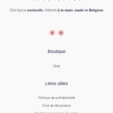
Des bijoux
exclusifs
, réalisés
à la main
,
made in Belgium
F
I
a
n
c
s
e
t
b
a
o
g
o
r
k
a
-
m
f
Boutique
Shop
Liens utiles
Politique de confidentialité
Droit de rétractation