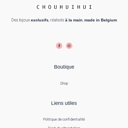
Des bijoux
exclusifs
, réalisés
à la main
,
made in Belgium
F
I
a
n
c
s
e
t
b
a
o
g
o
r
k
a
-
m
f
Boutique
Shop
Liens utiles
Politique de confidentialité