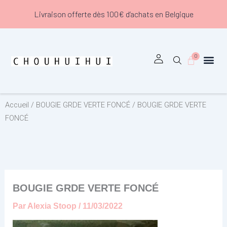
Aller
Livraison offerte dès 100€ d’achats en Belgique
au
contenu
0
Panier
Accueil
/
BOUGIE GRDE VERTE FONCÉ
/ BOUGIE GRDE VERTE
FONCÉ
BOUGIE GRDE VERTE FONCÉ
Par
Alexia Stoop
/
11/03/2022