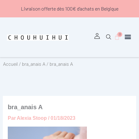
Aller
Livraison offerte dès 100€ d’achats en Belgique
au
contenu
0
Panier
Accueil
/
bra_anais A
/ bra_anais A
bra_anais A
Par
Alexia Stoop
/
01/18/2023