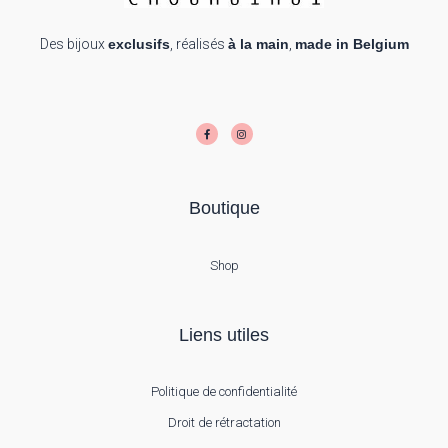
Des bijoux
exclusifs
, réalisés
à la main
,
made in Belgium
F
I
a
n
c
s
e
t
b
a
o
g
o
r
k
a
-
m
f
Boutique
Shop
Liens utiles
Politique de confidentialité
Droit de rétractation