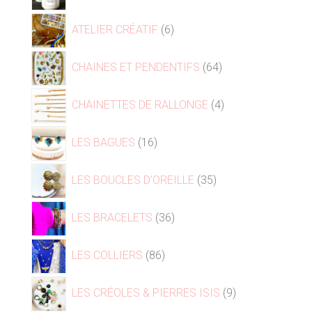
ATELIER CRÉATIF
6
CHAINES ET PENDENTIFS
64
CHAINETTES DE RALLONGE
4
LES BAGUES
16
LES BOUCLES D'OREILLE
35
LES BRACELETS
36
LES COLLIERS
86
LES CRÉOLES & PIERRES ISIS
9