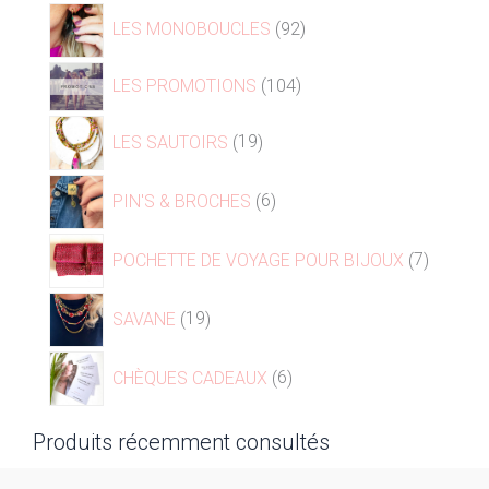
LES MONOBOUCLES
92
LES PROMOTIONS
104
LES SAUTOIRS
19
PIN'S & BROCHES
6
POCHETTE DE VOYAGE POUR BIJOUX
7
SAVANE
19
CHÈQUES CADEAUX
6
Produits récemment consultés