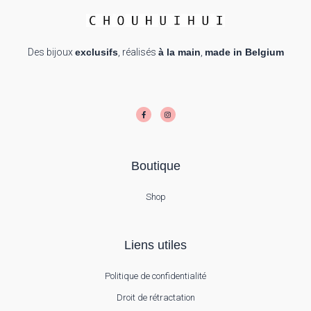
Des bijoux
exclusifs
, réalisés
à la main
,
made in Belgium
F
I
a
n
c
s
e
t
b
a
o
g
o
r
k
a
-
m
f
Boutique
Shop
Liens utiles
Politique de confidentialité
Droit de rétractation