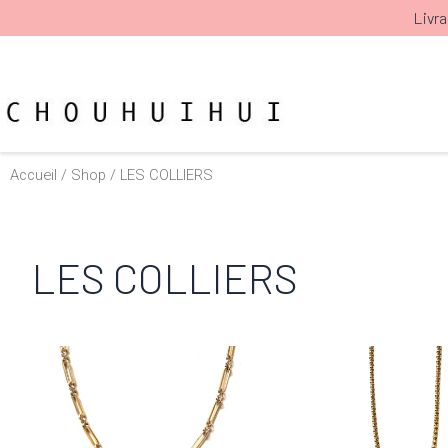
Aller
Livra
au
contenu
Accueil
/
Shop
/ LES COLLIERS
LES COLLIERS