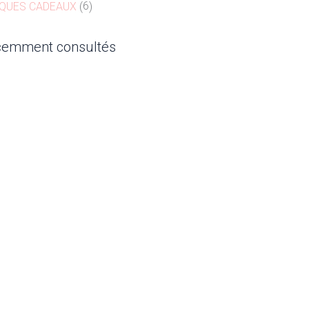
QUES CADEAUX
6
écemment consultés