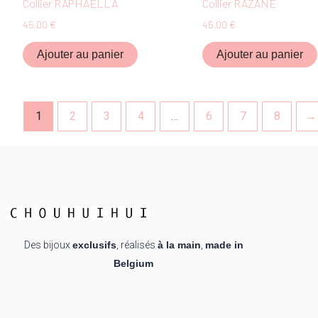
Collier RAPHAËLLA
Collier RAZANE
45,00
€
45,00
€
Ajouter au panier
Ajouter au panier
1
2
3
4
…
6
7
8
→
Des bijoux
exclusifs
, réalisés
à la main
,
made in
Belgium
F
I