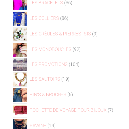
LES BRACELETS
36
LES COLLIERS
86
LES CRÉOLES & PIERRES ISIS
9
LES MONOBOUCLES
92
LES PROMOTIONS
104
LES SAUTOIRS
19
PIN'S & BROCHES
6
POCHETTE DE VOYAGE POUR BIJOUX
7
SAVANE
19