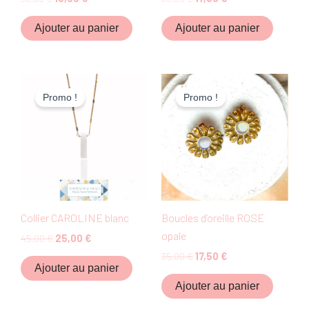
Ajouter au panier
Ajouter au panier
Le
Le
Le
Le
prix
prix
prix
prix
Promo !
Promo !
initial
actuel
initial
actuel
était :
est :
était :
est :
45,00 €.
25,00 €.
35,00 €.
17,50 €.
Collier CAROLINE blanc
Boucles d’oreille ROSE
opale
45,00
€
25,00
€
35,00
€
17,50
€
Ajouter au panier
Ajouter au panier