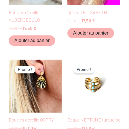
Boucles d’oreille
Créoles ELISABETH
ALBEROBELLO
35,00
€
17,50
€
35,00
€
17,50
€
Ajouter au panier
Ajouter au panier
Le
Le
Le
Le
prix
prix
prix
prix
Promo !
Promo !
initial
actuel
initial
actuel
était :
est :
était :
est :
30,00 €.
15,00 €.
35,00 €.
17,50 €.
Boucles d’oreille OSTRY
Bague NEPTUNE turquoise
30,00
€
15,00
€
35,00
€
17,50
€