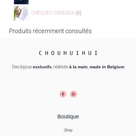
CHÈQUES CADEAUX
6
Produits récemment consultés
Des bijoux
exclusifs
, réalisés
à la main
,
made in Belgium
F
I
a
n
c
s
e
t
b
a
o
g
o
r
k
a
-
m
f
Boutique
Shop