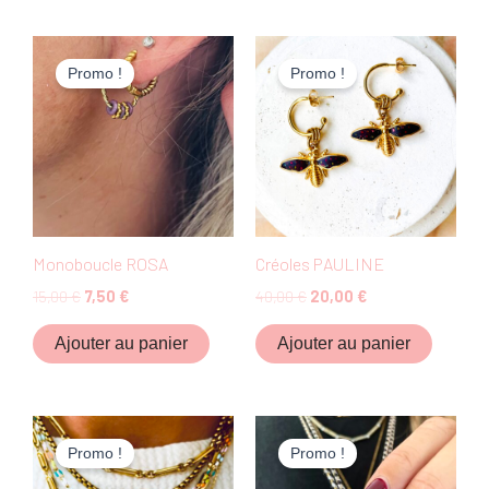
Le
Le
Le
Le
prix
prix
prix
prix
Promo !
Promo !
initial
actuel
initial
actuel
était :
est :
était :
est :
15,00 €.
7,50 €.
40,00 €.
20,00 €.
Monoboucle ROSA
Créoles PAULINE
15,00
€
7,50
€
40,00
€
20,00
€
Ajouter au panier
Ajouter au panier
Le
Le
Le
Le
prix
prix
prix
prix
Promo !
Promo !
initial
actuel
initial
actuel
était :
est :
était :
est :